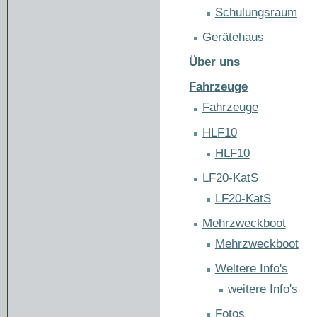
Schulungsraum
Gerätehaus
Über uns
Fahrzeuge
Fahrzeuge
HLF10
HLF10
LF20-KatS
LF20-KatS
Mehrzweckboot
Mehrzweckboot
Weltere Info's
weitere Info's
Fotos