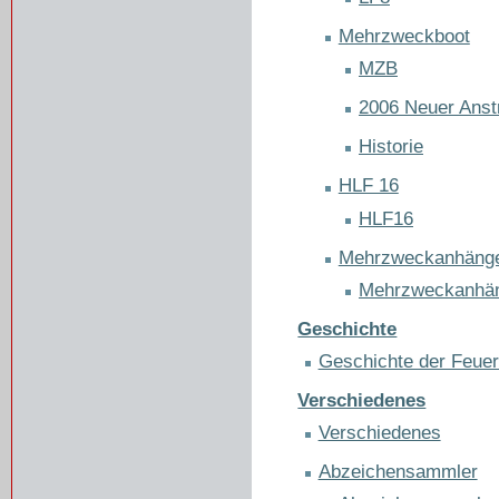
Mehrzweckboot
MZB
2006 Neuer Anst
Historie
HLF 16
HLF16
Mehrzweckanhäng
Mehrzweckanhä
Geschichte
Geschichte der Feue
Verschiedenes
Verschiedenes
Abzeichensammler