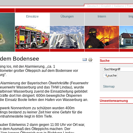
Deutsch
|
English
|
Italiano
|
Fran
Einsätze
Übungen
Intern
Im
uf dem Bodensee
Suche
ing los, mit der Alarmierung, „ca. 1
ilometer großer Ölteppich auf dem Bodensee vor
rg".
 Alarmierung der Bayerischen Ölwehrkräfte (Feuerwehr
Sitemap
Feuerwehr Wasserburg und das THW Lindau), wurde
albinsel Wasserburg zuerst die Einsatzleitung gebildet
Kräfte dort hin dirigiert. 600m bewegliche Ölsperren
die Einsatz Boote liefen den Hafen von Wasserburg an.
Unwetterwarnung
npwerk Nonnenhorn zu schützen wurden 400m
ings bestand zu keiner Zeit hier eine Gefahr für die
tnahmestelle liegt in 60m Tiefe.
auber Edelweiss 2 dann gegen 11:00 Uhr vor Ort war,
von dem Ausmaß des Ölteppichs machen. Der