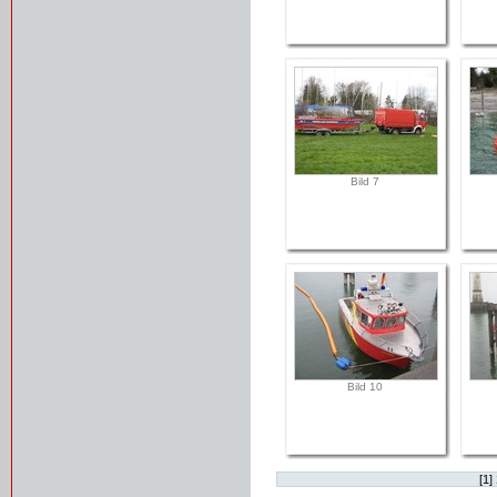
Bild 7
Bild 10
[
1
]