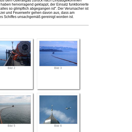
a aus dem Oberallgäu zurück nach Lindaugekommen
 haben hervorragend geklappt, der Einsatz funktionierte
ich alles so glimpflich abgegangen ist". Der Verursacher ist
izei und Feuerwehr gehen davon aus, dass am
nes Schiffes unsachgemäß gereinigt worden ist.
Bild 2
Bild 3
Bild 5
Bild 6