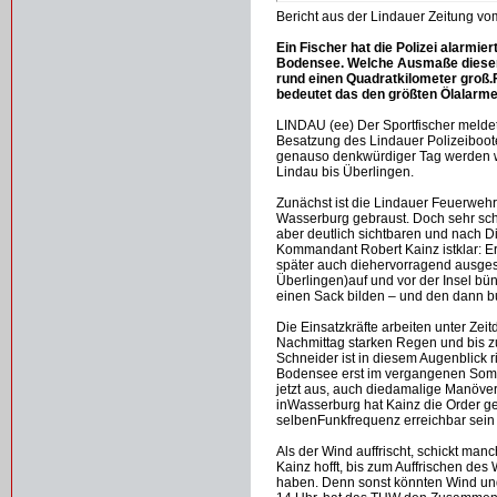
Bericht aus der Lindauer Zeitung v
Ein Fischer hat die Polizei alarmie
Bodensee. Welche Ausmaße dieser 
rund einen Quadratkilometer groß
bedeutet das den größten Ölalarme
LINDAU (ee) Der Sportfischer melde
Besatzung des Lindauer Polizeiboote
genauso denkwürdiger Tag werden 
Lindau bis Überlingen.
Zunächst ist die Lindauer Feuerweh
Wasserburg gebraust. Doch sehr schn
aber deutlich sichtbaren und nach D
Kommandant Robert Kainz istklar: E
später auch diehervorragend ausges
Überlingen)auf und vor der Insel bü
einen Sack bilden – und den dann b
Die Einsatzkräfte arbeiten unter Zeit
Nachmittag starken Regen und bis zu
Schneider ist in diesem Augenblick r
Bodensee erst im vergangenen Somme
jetzt aus, auch diedamalige Manöverk
inWasserburg hat Kainz die Order ge
selbenFunkfrequenz erreichbar sei
Als der Wind auffrischt, schickt ma
Kainz hofft, bis zum Auffrischen de
haben. Denn sonst könnten Wind und 