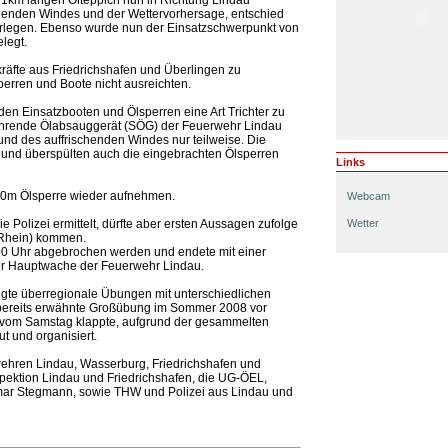
1km langen Ölteppich nun in Richtung Lindau
rdenden Windes und der Wettervorhersage, entschied
 verlegen. Ebenso wurde nun der Einsatzschwerpunkt von
legt.
räfte aus Friedrichshafen und Überlingen zu
erren und Boote nicht ausreichten.
en Einsatzbooten und Ölsperren eine Art Trichter zu
ahrende Ölabsauggerät (SÖG) der Feuerwehr Lindau
und des auffrischenden Windes nur teilweise. Die
r und überspülten auch die eingebrachten Ölsperren
Links
00m Ölsperre wieder aufnehmen.
Webcam
e Polizei ermittelt, dürfte aber ersten Aussagen zufolge
Wetter
 Rhein) kommen.
00 Uhr abgebrochen werden und endete mit einer
der Hauptwache der Feuerwehr Lindau.
egte überregionale Übungen mit unterschiedlichen
ie bereits erwähnte Großübung im Sommer 2008 vor
vom Samstag klappte, aufgrund der gesammelten
t und organisiert.
wehren Lindau, Wasserburg, Friedrichshafen und
spektion Lindau und Friedrichshafen, die UG-ÖEL,
mar Stegmann, sowie THW und Polizei aus Lindau und