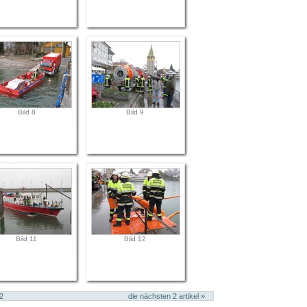
Bild 8
Bild 9
Bild 11
Bild 12
2
die nächsten
2
artikel »