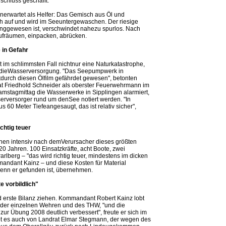
chluss geschafft.
unerwartet als Helfer: Das Gemisch aus Öl und
ich auf und wird im Seeuntergewaschen. Der riesige
 langgewesen ist, verschwindet nahezu spurlos. Nach
aufräumen, einpacken, abrücken.
 in Gefahr
im schlimmsten Fall nichtnur eine Naturkatastrophe,
r dieWasserversorgung. "Das Seepumpwerk in
tdurch diesen Ölfilm gefährdet gewesen", betonten
 Friedhold Schneider als oberster Feuerwehrmann im
mstagmittag die Wasserwerke in Sipplingen alarmiert,
sserversorger rund um denSee notiert werden. "In
60 Meter Tiefeangesaugt, das ist relativ sicher",
chtig teuer
chen intensiv nach demVerursacher dieses größten
20 Jahren. 100 Einsatzkräfte, acht Boote, zwei
berg – "das wird richtig teuer, mindestens im dicken
mmandant Kainz – und diese Kosten für Material
enn er gefunden ist, übernehmen.
e vorbildlich"
erste Bilanz ziehen. Kommandant Robert Kainz lobt
der einzelnen Wehren und des THW, "und die
ur Übung 2008 deutlich verbessert", freute er sich im
bt es auch von Landrat Elmar Stegmann, der wegen des