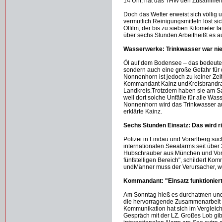
14 Uhr, hat das THW den Zusammens
Doch das Wetter erweist sich völlig 
vermutlich Reinigungsmitteln löst s
Ölfilm, der bis zu sieben Kilometer
über sechs Stunden Arbeitheißt es 
Wasserwerke: Trinkwasser war nie
Öl auf dem Bodensee – das bedeutet 
sondern auch eine große Gefahr fü
Nonnenhorn ist jedoch zu keiner Zei
Kommandant Kainz undKreisbrandrat
Landkreis.Trotzdem haben sie am Sa
weil dort solche Unfälle für alle Wa
Nonnenhorn wird das Trinkwasser aus 
erklärte Kainz.
Sechs Stunden Einsatz: Das wird ri
Polizei in Lindau und Vorarlberg su
internationalen Seealarms seit über 
Hubschrauber aus München und Vorarl
fünfstelligen Bereich", schildert Ko
undMänner muss der Verursacher, w
Kommandant: "Einsatz funktioniert
Am Sonntag hieß es durchatmen und 
die hervorragende Zusammenarbeit 
Kommunikation hat sich im Vergleichz
Gespräch mit der LZ. Großes Lob gi