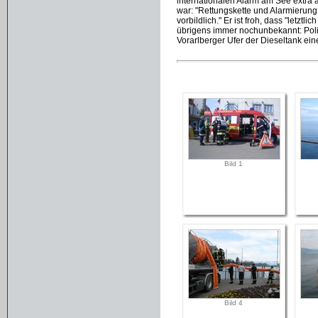
internationalen Alarm am See extr
war: "Rettungskette und Alarmierung
vorbildlich." Er ist froh, dass "letztl
übrigens immer nochunbekannt: Pol
Vorarlberger Ufer der Dieseltank ei
Bild 1
Bild 4