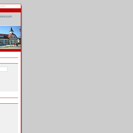
çais
pressum