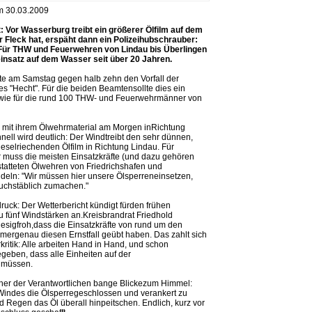
om 30.03.2009
rt: Vor Wasserburg treibt ein größerer Ölfilm auf dem
Fleck hat, erspäht dann ein Polizeihubschrauber:
.Für THW und Feuerwehren von Lindau bis Überlingen
insatz auf dem Wasser seit über 20 Jahren.
te am Samstag gegen halb zehn den Vorfall der
s "Hecht". Für die beiden Beamtensollte dies ein
wie für die rund 100 THW- und Feuerwehrmänner von
r mit ihrem Ölwehrmaterial am Morgen inRichtung
ell wird deutlich: Der Windtreibt den sehr dünnen,
ieselriechenden Ölfilm in Richtung Lindau. Für
r muss die meisten Einsatzkräfte (und dazu gehören
tatteten Ölwehren von Friedrichshafen und
ndeln: "Wir müssen hier unsere Ölsperreneinsetzen,
uchstäblich zumachen."
druck: Der Wetterbericht kündigt fürden frühen
 fünf Windstärken an.Kreisbrandrat Friedhold
iesigfroh,dass die Einsatzkräfte von rund um den
rgenau diesen Ernstfall geübt haben. Das zahlt sich
ritik: Alle arbeiten Hand in Hand, und schon
geben, dass alle Einheiten auf der
n müssen.
ncher der Verantwortlichen bange Blickezum Himmel:
s Windes die Ölsperregeschlossen und verankert zu
Regen das Öl überall hinpeitschen. Endlich, kurz vor