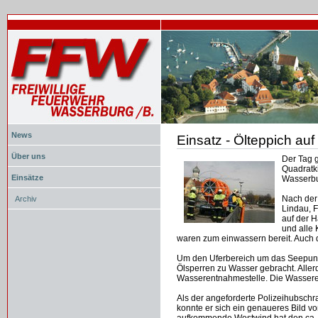
News
Einsatz - Ölteppich a
Document
Actions
Über uns
Der Tag g
Quadratk
Einsätze
Wasserbu
Nach der
Archiv
Lindau, 
auf der H
und alle 
waren zum einwassern bereit. Auch 
Um den Uferbereich um das Seepu
Ölsperren zu Wasser gebracht. Allerd
Wasserentnahmestelle. Die Wasseren
Als der angeforderte Polizeihubschr
konnte er sich ein genaueres Bild 