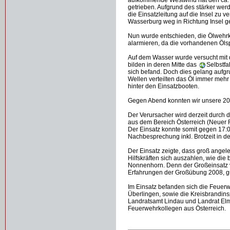
aufkommende Westwind hat den ca. 
getrieben. Aufgrund des stärker we
die Einsatzleitung auf die Insel zu
Wasserburg weg in Richtung Insel ge
Nun wurde entschieden, die Ölwehrk
alarmieren, da die vorhandenen Ölsp
Auf dem Wasser wurde versucht mit d
bilden in deren Mitte das
Selbstf
sich befand. Doch dies gelang aufgr
Wellen verteilten das Öl immer meh
hinter den Einsatzbooten.
Gegen Abend konnten wir unsere 2
Der Verursacher wird derzeit durch di
aus dem Bereich Österreich (Neuer
Der Einsatz konnte somit gegen 17:
Nachbesprechung inkl. Brotzeit in 
Der Einsatz zeigte, dass groß angel
Hilfskräften sich auszahlen, wie d
Nonnenhorn. Denn der Großeinsatz 
Erfahrungen der Großübung 2008, gu
Im Einsatz befanden sich die Feuer
Überlingen, sowie die Kreisbrandin
Landratsamt Lindau und Landrat El
Feuerwehrkollegen aus Österreich.