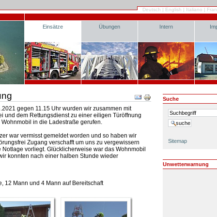
Deutsch
|
English
|
Italiano
|
Fran
Einsätze
Übungen
Intern
Im
nung
Suche
.2021 gegen 11.15 Uhr wurden wir zusammen mit
ei und dem Rettungsdienst zu einer eiligen Türöffnung
 Wohnmobil in die Ladestraße gerufen.
tzer war vermisst gemeldet worden und so haben wir
Sitemap
törungsfrei Zugang verschafft um uns zu vergewissern
e Notlage vorliegt. Glücklicherweise war das Wohnmobil
 wir konnten nach einer halben Stunde wieder
Unwetterwarnung
, 12 Mann und 4 Mann auf Bereitschaft