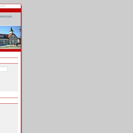
çais
pressum