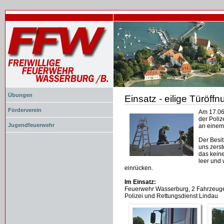
Übungen
Einsatz - eilige Türöff
Document
Actions
Förderverein
Am 17.06
der Poliz
Jugendfeuerwehr
an einem
Der Besi
uns zers
das kein
leer und
einrücken.
Im Einsatz:
Feuerwehr Wasserburg, 2 Fahrzeuge
Polizei und Rettungsdienst Lindau