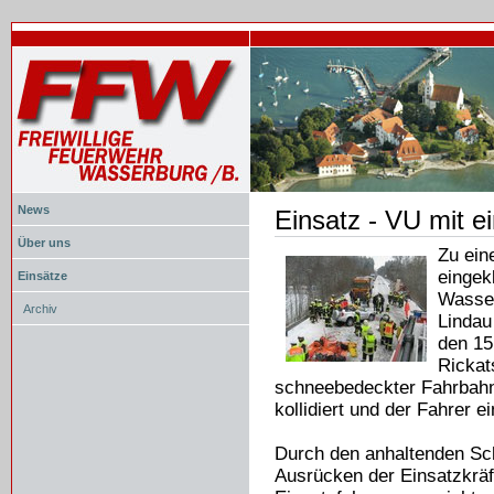
News
Einsatz - VU mit 
Document
Actions
Über uns
Zu ein
eingek
Einsätze
Wasse
Archiv
Lindau
den 15
Rickat
schneebedeckter Fahrba
kollidiert und der Fahrer 
Durch den anhaltenden Sch
Ausrücken der Einsatzkräft