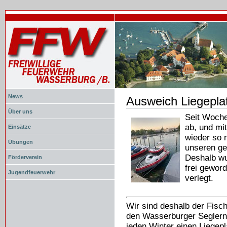
News
Ausweich Liegepla
Document
Actions
Über uns
Seit Woch
ab, und mi
Einsätze
wieder so 
Übungen
unseren ge
Deshalb wu
Förderverein
frei gewor
Jugendfeuerwehr
verlegt.
Wir sind deshalb der Fis
den Wasserburger Seglern 
jeden Winter einen Liegepl