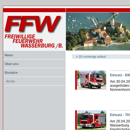
News
«
20
vorherige artikel
Über uns
Einsätze
Einsatz - B
Archiv
Am 30.04.20
ausgelösten
Nonnenhorn 
Einsatz - T
Am 26.04.20
Wasserburg e
Friedrichsha