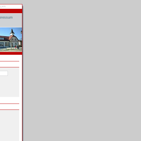
çais
pressum