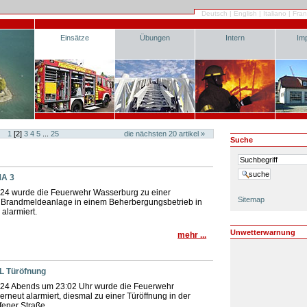
Deutsch
|
English
|
Italiano
|
Fran
Einsätze
Übungen
Intern
Im
1
[
2
]
3
4
5
...
25
die nächsten
20
artikel »
Suche
MA 3
24 wurde die Feuerwehr Wasserburg zu einer
Sitemap
 Brandmeldeanlage in einem Beherbergungsbetrieb in
alarmiert.
Unwetterwarnung
mehr ...
HL Türöfnung
24 Abends um 23:02 Uhr wurde die Feuerwehr
rneut alarmiert, diesmal zu einer Türöffnung in der
fener Straße