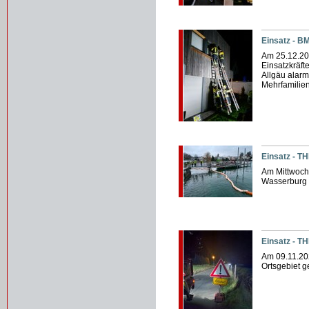
Einsatz - B
Am 25.12.202
Einsatzkräft
Allgäu alar
Mehrfamilien
Einsatz - T
Am Mittwoch
Wasserburg 
Einsatz - TH
Am 09.11.20
Ortsgebiet g