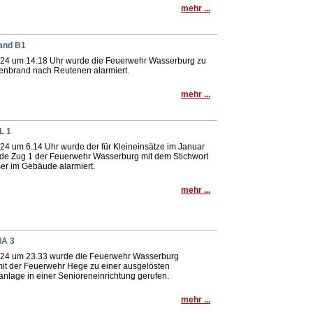
mehr ...
rand B1
24 um 14:18 Uhr wurde die Feuerwehr Wasserburg zu
enbrand nach Reutenen alarmiert.
mehr ...
L 1
24 um 6.14 Uhr wurde der für Kleineinsätze im Januar
de Zug 1 der Feuerwehr Wasserburg mit dem Stichwort
er im Gebäude alarmiert.
mehr ...
MA 3
24 um 23.33 wurde die Feuerwehr Wasserburg
t der Feuerwehr Hege zu einer ausgelösten
nlage in einer Senioreneinrichtung gerufen.
mehr ...