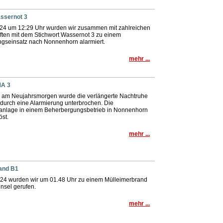
assernot 3
24 um 12:29 Uhr wurden wir zusammen mit zahlreichen
ften mit dem Stichwort Wassernot 3 zu einem
ngseinsatz nach Nonnenhorn alarmiert.
mehr ...
MA 3
 am Neujahrsmorgen wurde die verlängerte Nachtruhe
durch eine Alarmierung unterbrochen. Die
nlage in einem Beherbergungsbetrieb in Nonnenhorn
öst.
mehr ...
rand B1
24 wurden wir um 01.48 Uhr zu einem Mülleimerbrand
insel gerufen.
mehr ...