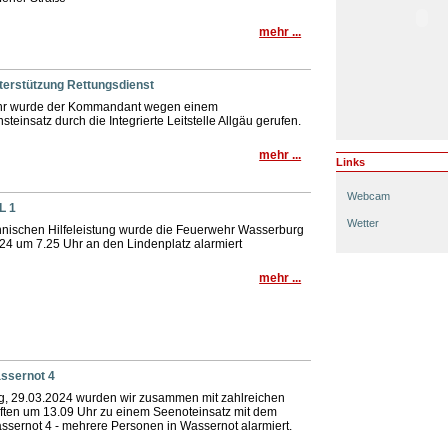
mehr ...
nterstützung Rettungsdienst
hr wurde der Kommandant wegen einem
teinsatz durch die Integrierte Leitstelle Allgäu gerufen.
mehr ...
Links
Webcam
L 1
Wetter
chnischen Hilfeleistung wurde die Feuerwehr Wasserburg
24 um 7.25 Uhr an den Lindenplatz alarmiert
mehr ...
assernot 4
ag, 29.03.2024 wurden wir zusammen mit zahlreichen
äften um 13.09 Uhr zu einem Seenoteinsatz mit dem
ssernot 4 - mehrere Personen in Wassernot alarmiert.