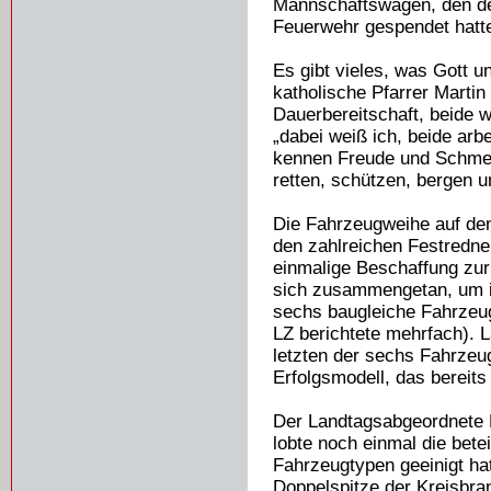
Mannschaftswagen, den de
Feuerwehr gespendet hatte
Es gibt vieles, was Gott u
katholische Pfarrer Martin
Dauerbereitschaft, beide w
„dabei weiß ich, beide arb
kennen Freude und Schme
retten, schützen, bergen 
Die Fahrzeugweihe auf dem
den zahlreichen Festredner
einmalige Beschaffung zu
sich zusammengetan, um 
sechs baugleiche Fahrzeug
LZ berichtete mehrfach). 
letzten der sechs Fahrzeu
Erfolgsmodell, das bereit
Der Landtagsabgeordnete E
lobte noch einmal die bete
Fahrzeugtypen geeinigt ha
Doppelspitze der Kreisbra