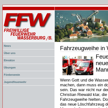
News
Fahrzeugweihe in
Document
Actions
Über uns
Feue
Einsätze
neue
Übungen
Mann
Förderverein
Wenn Gott und die Wasser
Jugendfeuerwehr
machen, dann muss ein do
sein. Das war nicht nur de
Christian Riewald klar, d
Fahrzeugweihe hielten. Dop
das neue Löschfahrzeug de