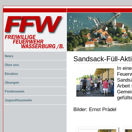
News
Sandsack-Füll-Akt
Document
Actions
Über uns
In ein
Feuer
Einsätze
Sandsä
Übungen
Arbeit
Gemein
Förderverein
gefüll
Jugendfeuerwehr
Bilder: Ernst Prädel